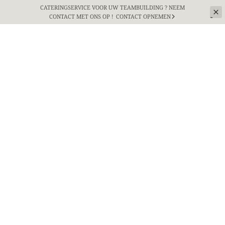
CATERINGSERVICE VOOR UW TEAMBUILDING ? NEEM
CONTACT MET ONS OP !
CONTACT OPNEMEN