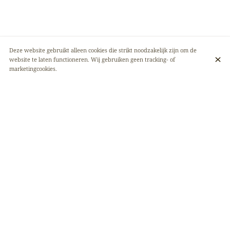
Deze website gebruikt alleen cookies die strikt noodzakelijk zijn om de
website te laten functioneren. Wij gebruiken geen tracking- of
marketingcookies.
AFRIKANA, DE HEERLIJKE SMAKEN VAN
AFRIKA!
Afrikana is een plek waar u de smaken van de Democratische Republiek
Congo kunt ontdekken. Een gezellig, vriendelijk en chique restaurant. De
moderne sfeer in combinatie met de beroemde 'recepten van
grootmoeder' maken het tot een unieke plek in de Belgische hoofdstad
die u niet mag missen. Wacht niet langer en kom snel langs! 🥂