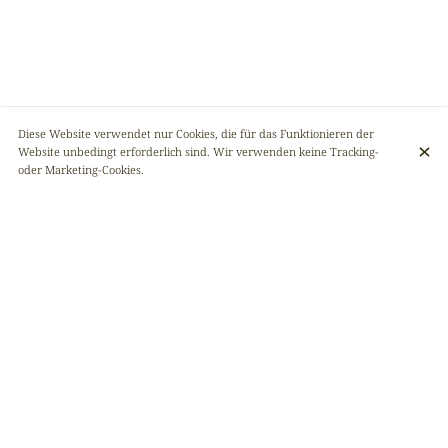
Diese Website verwendet nur Cookies, die für das Funktionieren der
Website unbedingt erforderlich sind. Wir verwenden keine Tracking-
oder Marketing-Cookies.
AFRIKANA, DAS AFRO-RESTAURANT FÜR ALLE
!
Afrikana ist ein Ort, an dem Sie die Aromen der Demokratischen
Republik Kongo entdecken können. Das gemütliche, gesellige und
schicke Restaurant mit seiner modernen Atmosphäre und den
berühmten « Rezepten der Großmutter » ist ein einzigartiger Ort in
Brüssel, den Sie sich nicht entgehen lassen sollten ! Warten Sie nicht
länger und kommen Sie bald vorbei ! 🥂