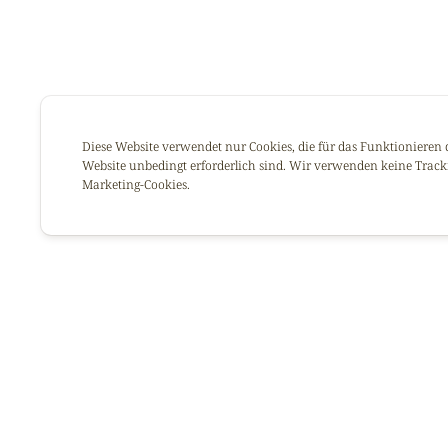
Diese Website verwendet nur Cookies, die für das Funktionieren 
Website unbedingt erforderlich sind. Wir verwenden keine Track
Marketing-Cookies.
Le jus de Bissap et le jus 
Le Bissap, qui provient de
booster votre énergie, to
transit. 🌺⁠