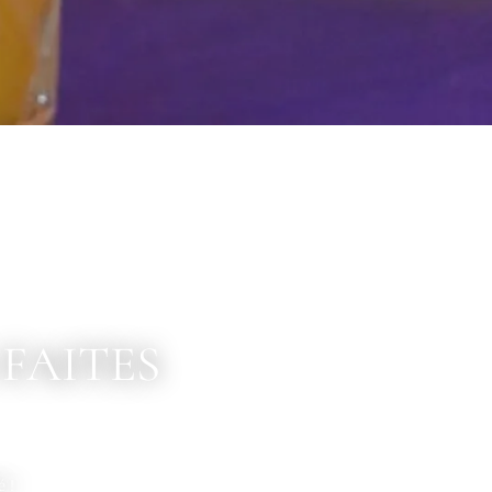
FAITES
é !