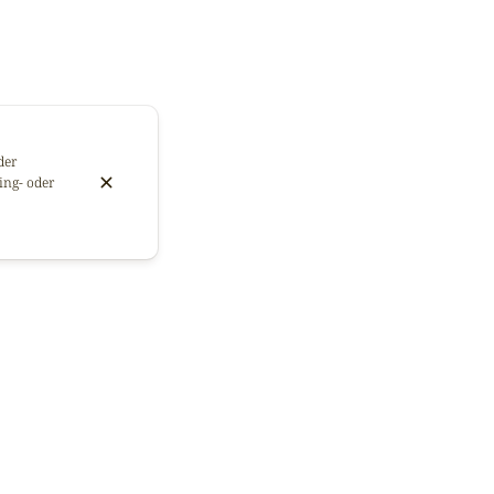
der
ing- oder
de Gingembre, deux boissons rafraîchissantes et pleines de bienfaits ! 🌿⁠
 la fleur d’hibiscus, est une véritable source d'antioxydants. Il aide à
ut en favorisant une bonne santé cardiovasculaire. De plus, il favorise