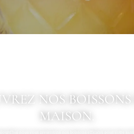
VREZ NOS BOISSONS 
MAISON.
jourd'hui nous vous présentons nos boissons efficaces pour votre sant