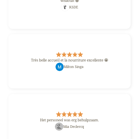
whaouh 🤩
KSDE
Très belle accueil et la nourriture excellente 🤩
Milton Singa
Het personeel was erg behulpzaam.
Mia Declercq