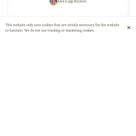
Alex Luigi Ricobon
This website only uses cookies that are strictly necessary for the website
to function. We do not use tracking or marketing cookies.
Nous avons bien été accueilli et le plat de chèvre
était délicieux !
Darren Missa
Très agréable endroit et très bon 😋
Zeynabou VertoD