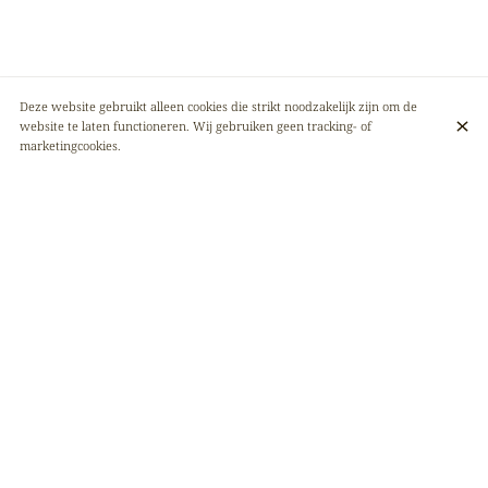
Deze website gebruikt alleen cookies die strikt noodzakelijk zijn om de
website te laten functioneren. Wij gebruiken geen tracking- of
marketingcookies.
AFRIKANA, DE HEERLIJKE SMAKEN VAN
AFRIKA!
Afrikana is een plek waar u de smaken van de Democratische Republiek
Congo kunt ontdekken. Een gezellig, vriendelijk en chique restaurant. De
moderne sfeer in combinatie met de beroemde 'recepten van
grootmoeder' maken het tot een unieke plek in de Belgische hoofdstad
die u niet mag missen. Wacht niet langer en kom snel langs! 🥂