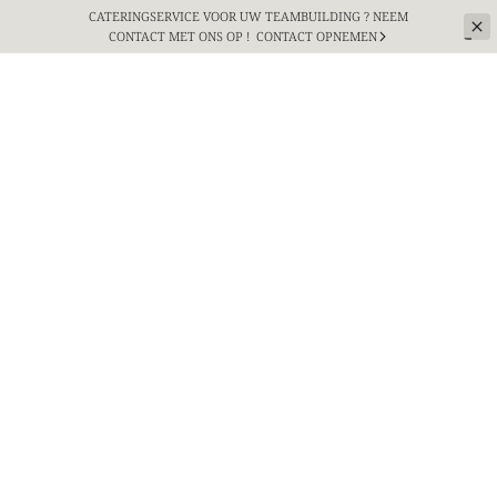
CATERINGSERVICE VOOR UW TEAMBUILDING ? NEEM
CONTACT MET ONS OP !
CONTACT OPNEMEN